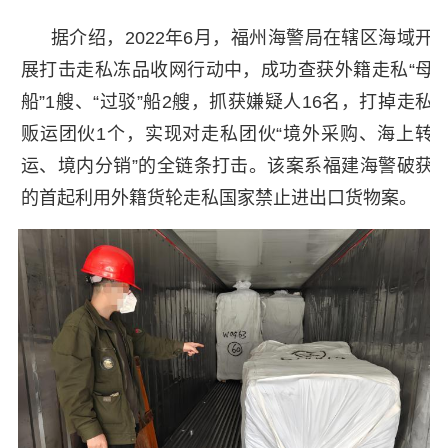
据介绍，2022年6月，福州海警局在辖区海域开
展打击走私冻品收网行动中，成功查获外籍走私“母
船”1艘、“过驳”船2艘，抓获嫌疑人16名，打掉走私
贩运团伙1个，实现对走私团伙“境外采购、海上转
运、境内分销”的全链条打击。该案系福建海警破获
的首起利用外籍货轮走私国家禁止进出口货物案。