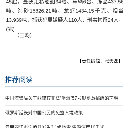
45起，查获走私船舶34艘、车辆6台、冻品437.56
吨、海砂15826.21吨、龙虾1434.15千克、烟丝
13.939吨，抓获犯罪嫌疑人110人，刑事拘留24人。
(完)
（王昀）
【责任编辑：张天磊】
推荐阅读
中国海警局关于菲律宾非法“坐滩”57号舰蓄意挑衅的声明
俄罗斯延长对中国公民的免签入境政策
云南丽江市宁蒗县发生3.1级地震 震源深度10千米