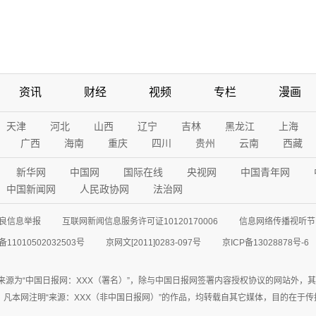
资讯
财经
视频
专栏
漫画
天津
河北
山西
辽宁
吉林
黑龙江
上海
广西
海南
重庆
四川
贵州
云南
西藏
新华网
中国网
国际在线
央视网
中国青年网
中国新闻网
人民政协网
法治网
良信息举报
互联网新闻信息服务许可证10120170006
信息网络传播视听节目
11010502032503号
京网文[2011]0283-097号
京ICP备13028878号-6
来源为“中国日报网：XXX（署名）”，除与中国日报网签署内容授权协议的网站外，
77联系；凡本网注明“来源：XXX（非中国日报网）”的作品，均转载自其它媒体，目的