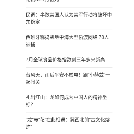
民调：半数美国人认为美军行动将破坏中
东稳定
西班牙称捣毁地中海大型偷渡网络 78人
被捕
7月全球食品价格指数创三年多来新高
台风天，雨后平安不触电！跟“小赫兹”一
起闯关
礼出红山：龙如何成为中国人的精神坐
标？
“龙”与“花”在此相遇：冀西北的“古文化熔
炉”