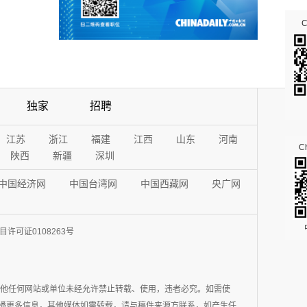
独家
招聘
江苏
浙江
福建
江西
山东
河南
Ch
陕西
新疆
深圳
中国经济网
中国台湾网
中国西藏网
央广网
许可证0108263号
其他任何网站或单位未经允许禁止转载、使用，违者必究。如需使
在于传播更多信息，其他媒体如需转载，请与稿件来源方联系，如产生任