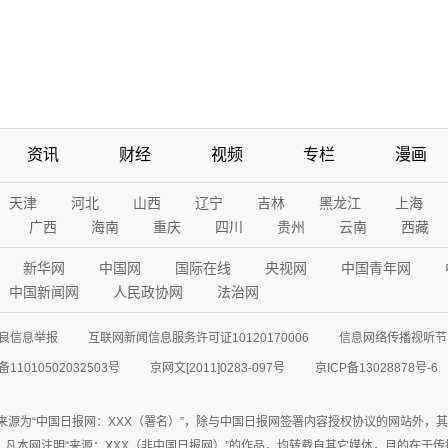
资讯
财经
视频
专栏
漫画
天津
河北
山西
辽宁
吉林
黑龙江
上海
广西
海南
重庆
四川
贵州
云南
西藏
新华网
中国网
国际在线
央视网
中国青年网
中国新闻网
人民政协网
法治网
良信息举报
互联网新闻信息服务许可证10120170006
信息网络传播视听节目
11010502032503号
京网文[2011]0283-097号
京ICP备13028878号-6
来源为“中国日报网：XXX（署名）”，除与中国日报网签署内容授权协议的网站外，
77联系；凡本网注明“来源：XXX（非中国日报网）”的作品，均转载自其它媒体，目的