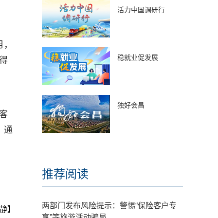
活力中国调研行
月，
稳就业促发展
获得
独好会昌
家客
，通
推荐阅读
两部门发布风险提示：警惕“保险客户专
静】
享”等旅游活动骗局