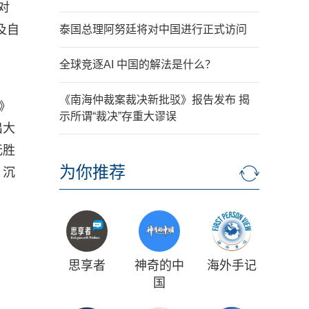
对
及自
泰国总理阿努廷将对中国进行正式访问
全球竞逐AI 中国的解法是什么？
《南海仲裁案裁决新批驳》报告发布 揭
》
示所谓“裁决”存重大谬误
出大
无胜
为你推荐
，沉
思享者
神奇的中
海外手记
国