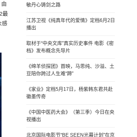
，由
敏丹心铸剑之路
2最
江苏卫视《纯真年代的爱情》定档6月2日
众感
播出
取材于“中央文库”真实历史事件 电影《密
档》发布概念先导片
《绵羊侦探团》首映，马思纯、沙溢、土
豆陪你跨过人生难“蹄”
《家业》定档5月17日，杨紫韩东君共赴
徽墨传奇
《中国中医药大会》（第三季）今日在央
视播出
北京国际电影节“BE SEEN光幕计划”在京