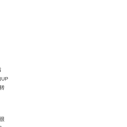
指
UP
转
很