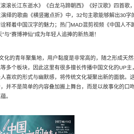
《滚滚长江东逝水》《白龙马蹄朝西》《好汉歌》四首歌
演绎的歌曲《横竖撇点折》中，32句主歌能够解出30字
诠释着中国汉字的魅力；热门MAD混剪视频《中国人不
”与“赛博神仙”成为年轻人追捧的新热潮！
文化的青年聚集地，用户黏度是非常高的，随之形成天然
等多个板块，因此这里有很多擅长传播中国文化的UP主
轻人喜欢的形式与幽默感，将传统文化凝聚出新的面貌。
新，并不是简单的内容叠加搬上舞台，而是以故事化的口
底蕴。