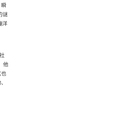
，瞬
的谜
蹦洋
社
，他
这也
吻、