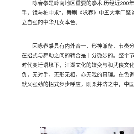
咏春拳是岭南地区重要的拳术,历经近200
手，镜与桩中求”，舞剧《咏春》中五大掌门聚
立自强的中华儿女本色。
因咏春拳具有内外合一、形神兼备、节奏分
在招式与舞动之间的转合是十分微妙的。整个
时代变迁语境下，江湖文化的嬗变与和武侠文
负，无对手，无形无相，亦无我的真理。在色
默又强劲的招式步步呼应，刚柔并济之中，中