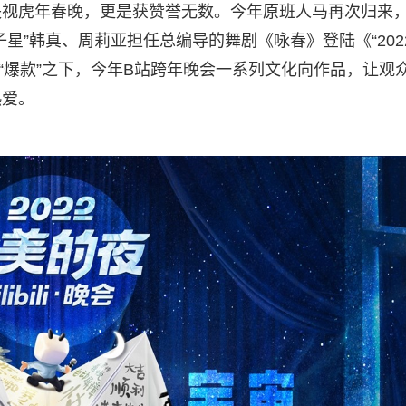
央视虎年春晚，更是获赞誉无数。今年原班人马再次归来
星”韩真、周莉亚担任总编导的舞剧《咏春》登陆《“202
热潮。“爆款”之下，今年B站跨年晚会一系列文化向作品，让观
热爱。