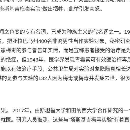
“塔斯基吉梅毒实验”做出牺牲，此举引发众怒。
闻之色变的专有名词，已成为种族主义的代名词之一。19
名，把亚拉巴马州400名非裔男性当作实验对象，秘密研
罹患梅毒的参与者告知实情，而是宣称患者接受的治疗是
的绝症，但1943年，医学界发现青霉素可有效医治梅毒
施以有效治疗手段，公共卫生局对实验对象隐瞒真相长达
憾的是参与实验的132人因为梅毒或梅毒并发症去世，很
果。 2017年，由斯坦福大学和田纳西大学合作研究的一
就医。研究人员推测，这些与“塔斯基吉梅毒实验”有着直