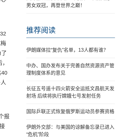
男女双冠，再登世界之巅！
推荐阅读
32
究梅
伊朗媒体拉“复仇”名单，13人都有谁？
为了
后，
中办、国办发布关于完善自然资源资产管
40
理制度体系的意见
多人
长征五号遥十四火箭安全运抵文昌航天发
射场 后续将执行嫦娥七号发射任务
国际乒联正式恢复俄罗斯运动员参赛资格
个报
接
伊朗外交部：与美国的谅解备忘录已进入
“危机”阶段