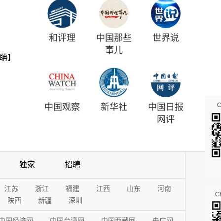
和评理
中国那些
世界说
事儿
聃】
中国观察
新华社
中国日报
网评
独家
招聘
江苏
浙江
福建
江西
山东
河南
Ch
陕西
新疆
深圳
中国经济网
中国台湾网
中国西藏网
央广网