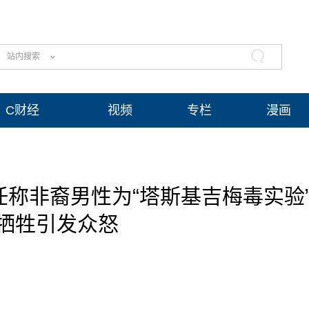
站内搜索
C财经
视频
专栏
漫画
称非裔男性为“塔斯基吉梅毒实验
牺牲引发众怒