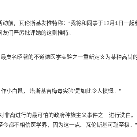
日活动前，瓦伦斯基发推特称：“我将和同事于12月1日一起
网友们严厉批评她的这则推特。
上最臭名昭著的不道德医学实验之一重新定义为某种高尚
用作小白鼠，‘塔斯基吉梅毒实验’是如此令人愤慨。”
针对非裔进行的最可怕的政府种族主义事件之一进行洗白。
裔至今都不相信医学界，因为这一点。瓦伦斯基可耻至极。”