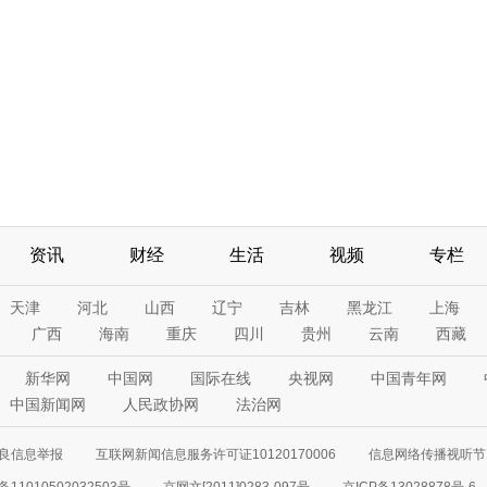
资讯
财经
生活
视频
专栏
天津
河北
山西
辽宁
吉林
黑龙江
上海
广西
海南
重庆
四川
贵州
云南
西藏
新华网
中国网
国际在线
央视网
中国青年网
中国新闻网
人民政协网
法治网
良信息举报
互联网新闻信息服务许可证10120170006
信息网络传播视听节目
11010502032503号
京网文[2011]0283-097号
京ICP备13028878号-6