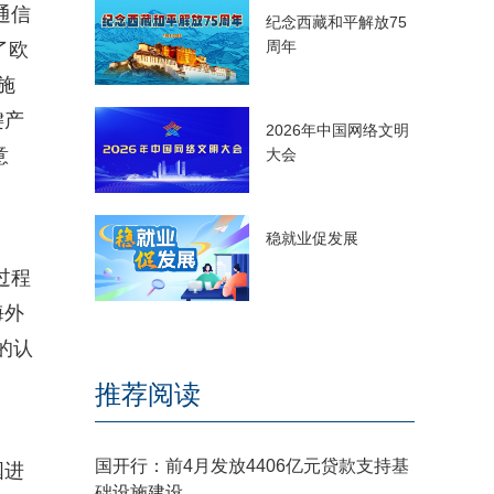
通信
纪念西藏和平解放75
周年
了欧
施
键产
2026年中国网络文明
意
大会
稳就业促发展
过程
海外
的认
推荐阅读
国开行：前4月发放4406亿元贷款支持基
国进
础设施建设