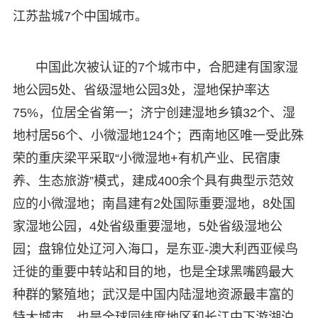
江苏盐城7个中国城市。
中国此次被认证的7个城市中，合肥建有国家湿
地公园5处、省级湿地公园3处，湿地保护率达
75%，位居全省第一；济宁创建湿地乡镇32个、湿
地村居56个、小微湿地124个；西南地区唯一受此殊
荣的重庆梁平采取“小微湿地+有机产业、民宿康
养、生态旅游”模式，建成400余个具有典型示范效
应的小微湿地；南昌建有2处国际重要湿地，8处国
家湿地公园，4处省级重要湿地，5处省级湿地公
园；盘锦位处辽河入海口，是东亚-澳大利西亚候鸟
迁徙的重要中转站和目的地，也是全球黑嘴鸥最大
种群的繁殖地；武汉是中国内陆湿地资源最丰富的
特大城市，也是全球同纬度地区和长江中下游湖泊