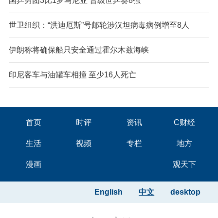
国乒男团3比1罗马尼亚 晋级世乒赛8强
世卫组织：“洪迪厄斯”号邮轮涉汉坦病毒病例增至8人
伊朗称将确保船只安全通过霍尔木兹海峡
印尼客车与油罐车相撞 至少16人死亡
首页
时评
资讯
C财经
生活
视频
专栏
地方
漫画
观天下
English
中文
desktop