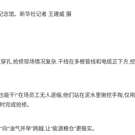
纪念馆。新华社记者 王建威 摄
突发穿孔,抢修现场情况复杂,干线在多根管线和电缆正下方,
也能干!”在场员工无人退缩,他们站在泥水里锹挖手掏,仅用
小时完成抢修。
”向“油气并举”跨越,让“能源粮仓”更殷实。