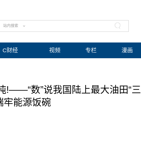
站内搜索
C财经
视频
专栏
漫画
!——“数”说我国陆上最大油田“三
端牢能源饭碗