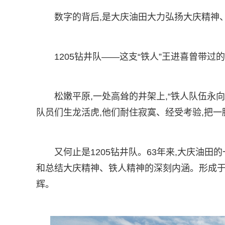
数字的背后,是大庆油田大力弘扬大庆精神
1205钻井队——这支“铁人”王进喜曾带过
松嫩平原,一处高耸的井架上,“铁人队伍永向
队员们生龙活虎,他们耐住寂寞、经受考验,把
又何止是1205钻井队。63年来,大庆油田
和总结大庆精神、铁人精神的深刻内涵。形成于
辉。