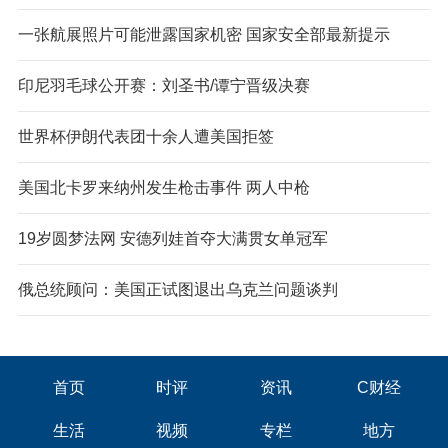
一张航展照片可能泄露国家机密 国家安全部最新提示
印尼羽毛球公开赛：刘圣书/谭宁晋级决赛
世界杯伊朗代表团十余人遭美国拒签
美国北卡罗来纳州发生枪击事件 两人中枪
19岁圆梦法网 安德列娃首夺大满贯女单冠军
俄总统顾问：美国正试图退出乌克兰问题谈判
首页
时评
资讯
C财经
生活
视频
专栏
地方