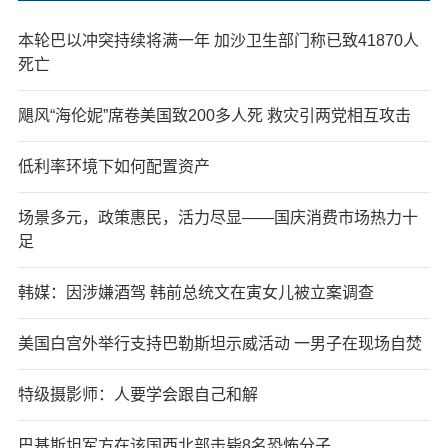
本轮巴以冲突持续将满一年 加沙卫生部门称已致41870人
死亡
飓风“海伦妮”席卷美国致200多人死 救灾引两党相互攻击
低利率环境下如何配置资产
场景多元，政策惠民，活力尽显——国庆消费市场热力十
足
韩媒：因涉嫌酒驾 韩前总统文在寅女儿被立案调查
美国白宫外举行支持巴勒斯坦示威活动 一男子在现场自焚
特级摄影师：人要学会跟自己和解
巴基斯坦军方在该国西北部击毙8名恐怖分子