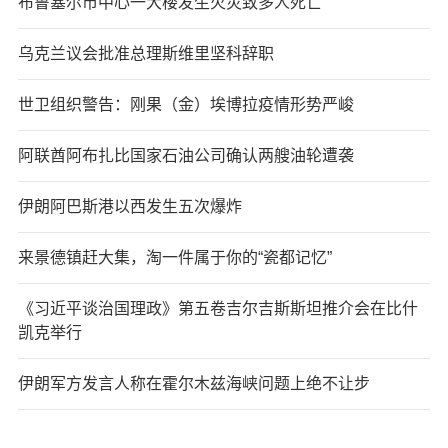
布鲁塞尔市中心一大楼发生火灾致多人死亡
乌克兰议会批准总理斯维里坚科辞职
世卫组织警告：刚果（金）埃博拉疫情形势严峻
阿联酋阿布扎比国家石油公司确认两艘油轮遭袭
伊朗阿巴斯港以西发生五次爆炸
来景德镇赶大集，淘一件属于你的“瓷都记忆”
《习近平谈治国理政》第五卷吉尔吉斯斯坦推介会在比什
凯克举行
伊朗军方发言人称在霍尔木兹海峡问题上绝不让步