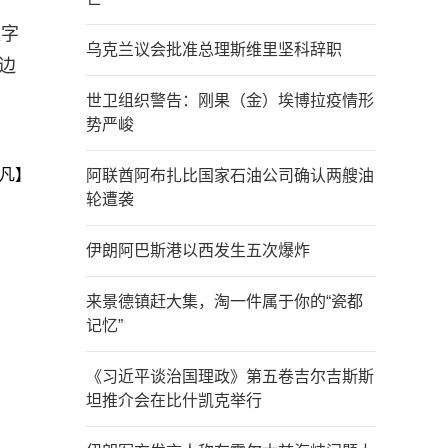
数字
乌克兰议会批准总理斯维里坚科辞职
边
世卫组织警告：刚果（金）埃博拉疫情形
势严峻
凡】
阿联酋阿布扎比国家石油公司确认两艘油
轮遭袭
伊朗阿巴斯港以西发生五次爆炸
来景德镇赶大集，淘一件属于你的“瓷都
记忆”
《习近平谈治国理政》第五卷吉尔吉斯斯
坦推介会在比什凯克举行