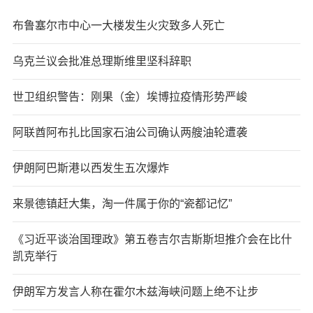
布鲁塞尔市中心一大楼发生火灾致多人死亡
乌克兰议会批准总理斯维里坚科辞职
世卫组织警告：刚果（金）埃博拉疫情形势严峻
阿联酋阿布扎比国家石油公司确认两艘油轮遭袭
伊朗阿巴斯港以西发生五次爆炸
来景德镇赶大集，淘一件属于你的“瓷都记忆”
《习近平谈治国理政》第五卷吉尔吉斯斯坦推介会在比什
凯克举行
伊朗军方发言人称在霍尔木兹海峡问题上绝不让步