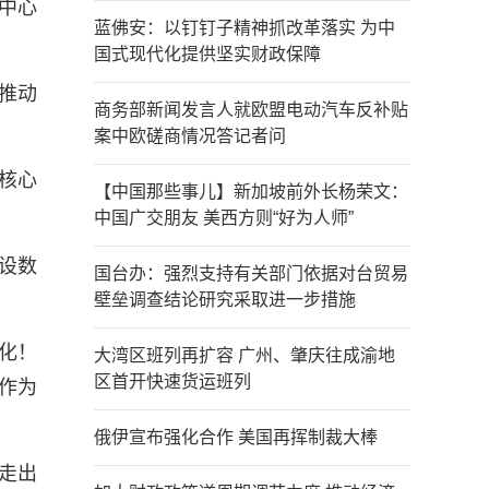
中心
蓝佛安：以钉钉子精神抓改革落实 为中
国式现代化提供坚实财政保障
推动
商务部新闻发言人就欧盟电动汽车反补贴
案中欧磋商情况答记者问
核心
【中国那些事儿】新加坡前外长杨荣文：
中国广交朋友 美西方则“好为人师”
设数
国台办：强烈支持有关部门依据对台贸易
壁垒调查结论研究采取进一步措施
化！
大湾区班列再扩容 广州、肇庆往成渝地
区首开快速货运班列
作为
俄伊宣布强化合作 美国再挥制裁大棒
走出