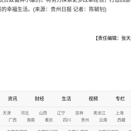
革脱贫致富奔小康的，将努力探索更多改革经验，打造西部
的幸福生活。(来源：贵州日报 记者：陈毓钊)
【责任编辑：张天
资讯
财经
生活
视频
专栏
天津
河北
山西
辽宁
吉林
黑龙江
上海
广西
海南
重庆
四川
贵州
云南
西藏