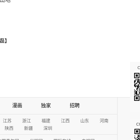
山地
磊】
漫画
独家
招聘
江苏
浙江
福建
江西
山东
河南
Ch
陕西
新疆
深圳