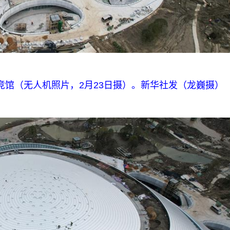
馆（无人机照片，2月23日摄）。新华社发（龙巍摄）