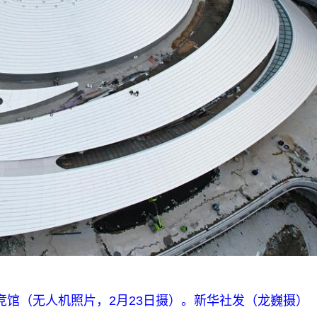
馆（无人机照片，2月23日摄）。新华社发（龙巍摄）