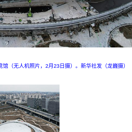
馆（无人机照片，2月23日摄）。新华社发（龙巍摄）