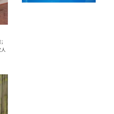
爽；
家人