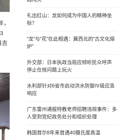
礼出红山：龙如何成为中国人的精神坐
年，
标？
3
“龙”与“花”在此相遇：冀西北的“古文化熔
县吉
炉”
外交部：日本执政当局应倾听民众呼声
停止在核问题上玩火
水利部针对6省市启动洪水防御Ⅳ级应急
响应
广东雷州通报特教老师招聘违规事件：多
人受到党纪政务处分和组织处理
韩国首尔8年来首遇40摄氏度高温