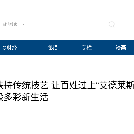
站内搜索
C财经
视频
专栏
漫画
持传统技艺 让百姓过上“艾德莱
般多彩新生活