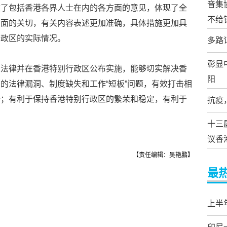
音集
收了包括香港各界人士在内的各方面的意见，体现了全
不给
方面的关切，有关内容表述更加准确，具体措施更加具
行政区的实际情况。
多路
彰显
关法律并在香港特别行政区公布实施，能够切实解决香
阳
的法律漏洞、制度缺失和工作“短板”问题，有效打击相
全；有利于保持香港特别行政区的繁荣和稳定，有利于
抗疫
。
十三
议香
【责任编辑：吴艳鹏】
最
上半