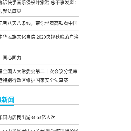
协诉快手音乐侵权并索赔 总干事发声：
钱就法庭见
记者八天八条线，带你坐着高铁看中国
中华民族文化自信 2020央视秋晚落户洛
，同心同力
届全国人大常委会第二十次会议分组审
港特别行政区维护国家安全法草案
热新闻
年国内居民出游34.63亿人次