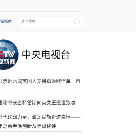
动新媒体
站内搜索
中央电视台
显示近六成英国人支持重返欧盟单一市
国秘书长古特雷斯向英女王逝世致哀
时代磅礴力量，激荡民族奋进豪情——
22年总台春晚创新及亮点述评