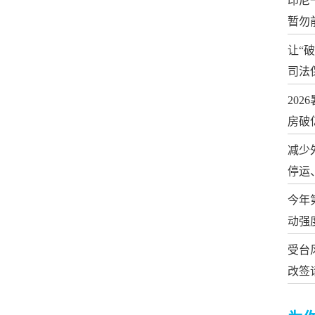
印尼
暂勿
让“
司法
20
房破
减少
停运
今年
动强
受台
改签