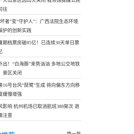
一火山景区因山火关闭 我领馆提醒公民
前往
破坏者”变“守护人”：广西法院生态环境
保护的创新实践
26暑期档票房破85亿！已连续30天单日票
亿
外出！“白海豚”来势汹汹 多地公交地铁
、景区关闭
第16号台风“琵鹭”生成 将向偏东方向移
度缓慢增强
风影响 杭州机场已取消航班388架次 退
请注意
换一批