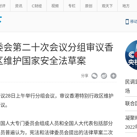
时评
资讯
C财经
视频
专栏
原创
观天下
地方
下
移
委会第二十次会议分组审议香
区维护国家安全法草案
分享
民调
场
议28日上午举行分组会议，审议香港特别行政区维护
联合
审议。
凝聚
全国人大专门委员会组成人员和全国人大代表包括部分
20
人员普遍认为，宪法和法律委员会提出的法律草案二次