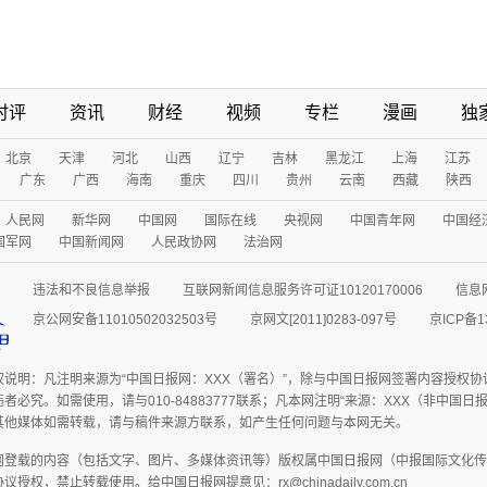
时评
资讯
财经
视频
专栏
漫画
独
北京
天津
河北
山西
辽宁
吉林
黑龙江
上海
江苏
广东
广西
海南
重庆
四川
贵州
云南
西藏
陕西
人民网
新华网
中国网
国际在线
央视网
中国青年网
中国经
国军网
中国新闻网
人民政协网
法治网
违法和不良信息举报
互联网新闻信息服务许可证10120170006
信息
京公网安备11010502032503号
京网文[2011]0283-097号
京ICP备1
权说明：凡注明来源为“中国日报网：XXX（署名）”，除与中国日报网签署内容授权
者必究。如需使用，请与010-84883777联系；凡本网注明“来源：XXX（非中国
其他媒体如需转载，请与稿件来源方联系，如产生任何问题与本网无关。
网登载的内容（包括文字、图片、多媒体资讯等）版权属中国日报网（中报国际文化传
授权，禁止转载使用。给中国日报网提意见：rx@chinadaily.com.cn