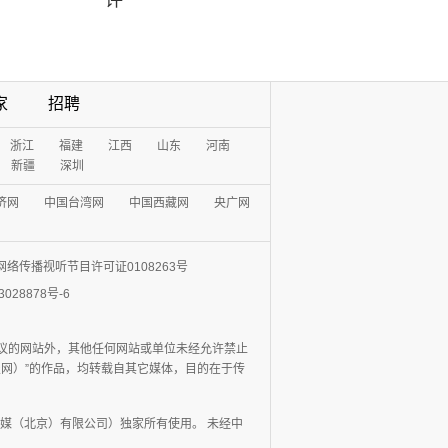
评
家
招聘
浙江
福建
江西
山东
河南
新疆
深圳
济网
中国台湾网
中国西藏网
央广网
网络传播视听节目许可证0108263号
3028878号-6
协议的网站外，其他任何网站或单位未经允许禁止
日报网）”的作品，均转载自其它媒体，目的在于传
媒（北京）有限公司）独家所有使用。 未经中