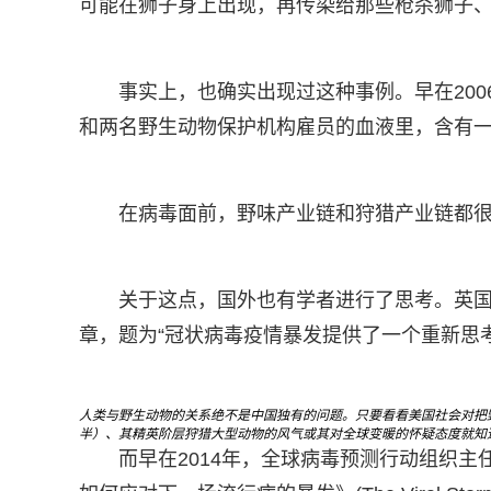
可能在狮子身上出现，再传染给那些枪杀狮子
事实上，也确实出现过这种事例。早在20
和两名野生动物保护机构雇员的血液里，含有
在病毒面前，野味产业链和狩猎产业链都
关于这点，国外也有学者进行了思考。英国
章，题为“冠状病毒疫情暴发提供了一个重新思
人类与野生动物的关系绝不是中国独有的问题。只要看看美国社会对把野
半）、其精英阶层狩猎大型动物的风气或其对全球变暖的怀疑态度就知
而早在2014年，全球病毒预测行动组织主任内森