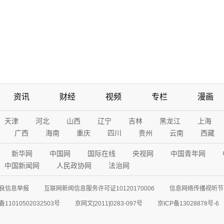
资讯
财经
视频
专栏
漫画
天津
河北
山西
辽宁
吉林
黑龙江
上海
广西
海南
重庆
四川
贵州
云南
西藏
新华网
中国网
国际在线
央视网
中国青年网
中国新闻网
人民政协网
法治网
良信息举报
互联网新闻信息服务许可证10120170006
信息网络传播视听节目
11010502032503号
京网文[2011]0283-097号
京ICP备13028878号-6