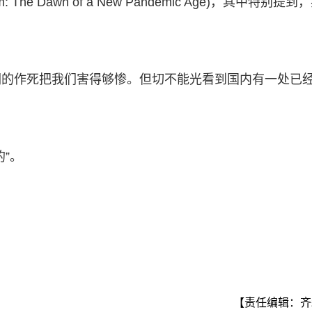
The Dawn of a New Pandemic Age)，其中特别提到
们的作死把我们害得够惨。但切不能光看到国内有一处已
”。
【责任编辑：齐