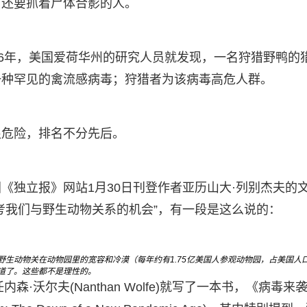
、还要抓着尸体合影的人。
06年，美国爱荷华州的研究人员就发现，一名狩猎野鸭的
一种罕见的禽流感病毒；狩猎者为该病毒高危人群。
很危险，排名不分先后。
《独立报》网站1月30日刊登作者亚历山大·列别杰夫的
考我们与野生动物关系的机会”，有一段是这么说的：
生动物关在动物园里的宽容和冷漠（每年约有1.75亿美国人参观动物园，占美国人
道了。这些都不是理性的。
·沃尔夫(Nanthan Wolfe)就写了一本书，《病毒来