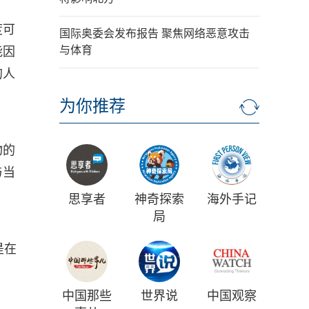
度可
国际奥委会发布报告 聚焦网络恶意攻击
与体育
能因
的人
为你推荐
物的
与当
思享者
神奇探索
海外手记
局
是在
中国那些
世界说
中国观察