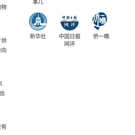
事儿
动物
新华社
中国日报
侨一瞧
了供
网评
转向
韦
出
全有