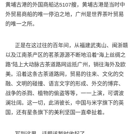
黄埔古港的外国商船达5107艘，黄埔古港是当时中
外贸易商船的唯一停泊之地，广州是世界茶叶贸易
的唯一之所。
正是在这过往的百年间，从福建武夷山、闽浙赣
以及江南茶产区的茗茶源源不断地沿着“海上丝绸之
路”陆上大动脉古茶道路网运抵广州，销往海外及欧
美。沿着这条古茶道路网，贸易的往来、文化的交
融、文明的碰撞、语言文字的形成、外交的博弈、
战争的杀戮、植物的偷盗等等，一一上演，可谓波
澜壮阔。这一切，此消彼长，中国与米字旗下的英
国，还有星条旗下的美利坚国一直牵扯着。
写到这里，话题该暂时收起了。