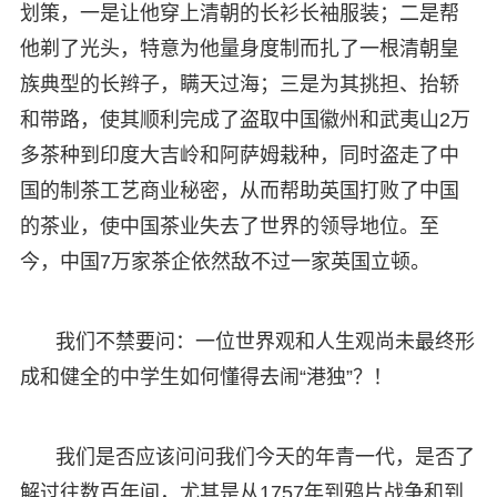
划策，一是让他穿上清朝的长衫长袖服装；二是帮
他剃了光头，特意为他量身度制而扎了一根清朝皇
族典型的长辫子，瞒天过海；三是为其挑担、抬轿
和带路，使其顺利完成了盗取中国徽州和武夷山2万
多茶种到印度大吉岭和阿萨姆栽种，同时盗走了中
国的制茶工艺商业秘密，从而帮助英国打败了中国
的茶业，使中国茶业失去了世界的领导地位。至
今，中国7万家茶企依然敌不过一家英国立顿。
我们不禁要问：一位世界观和人生观尚未最终形
成和健全的中学生如何懂得去闹“港独”？！
我们是否应该问问我们今天的年青一代，是否了
解过往数百年间，尤其是从1757年到鸦片战争和到