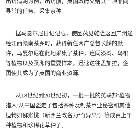
出访清朝为例，出访前，英国政府交给其一项非同
寻常的任务：采集茶种。
据马戛尔尼日记记载，使团蔼见乾隆返回广州途
经江西赣南茶乡时，获得新任两广总督长麟的默
许，马戛尔尼在此地采集了茶种，连同漆树、乌桕
等植物以及蚕卵的重要样本，迅速送往孟加拉，企
图使其成为了英国的商业资源。
从18世纪到20世纪初，一批一批的英联邦“植物
猎人”从中国盗走了包括茶种及制茶商业秘密和其他
植物如猕猴桃（新西兰改名为“奇异果”）等成百上千
种植物和珍稀花草种子。