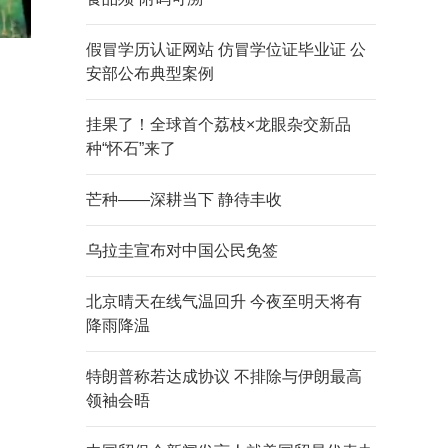
假冒学历认证网站 仿冒学位证毕业证 公
安部公布典型案例
挂果了！全球首个荔枝×龙眼杂交新品
种“怀石”来了
芒种——深耕当下 静待丰收
乌拉圭宣布对中国公民免签
北京晴天在线气温回升 今夜至明天将有
降雨降温
特朗普称若达成协议 不排除与伊朗最高
领袖会晤