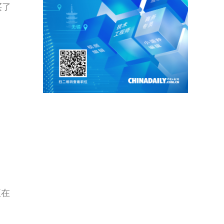
买了
正在
，