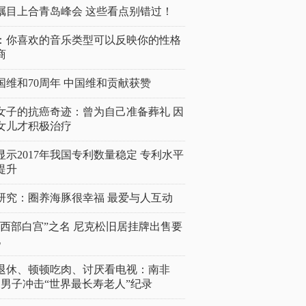
瞩目上合青岛峰会 这些看点别错过！
：你喜欢的音乐类型可以反映你的性格
商
国维和70周年 中国维和贡献获赞
女子的抗癌奇迹：曾为自己准备葬礼 因
女儿才积极治疗
显示2017年我国专利数量稳定 专利水平
提升
研究：圈养海豚很幸福 最爱与人互动
“西部白宫”之名 尼克松旧居挂牌出售要
亿
岁退休、顿顿吃肉、讨厌看电视：南非
4岁男子冲击“世界最长寿老人”纪录