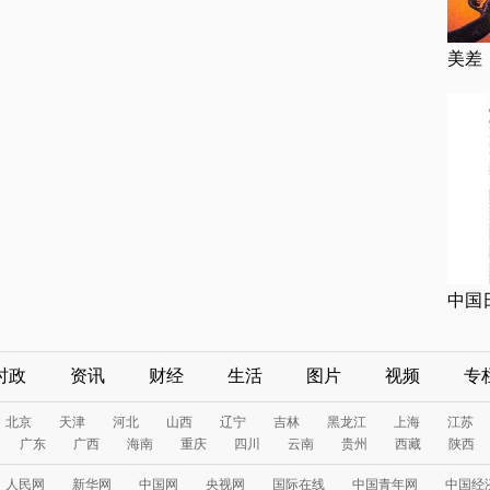
美差
中国
时政
资讯
财经
生活
图片
视频
专
北京
天津
河北
山西
辽宁
吉林
黑龙江
上海
江苏
广东
广西
海南
重庆
四川
云南
贵州
西藏
陕西
人民网
新华网
中国网
央视网
国际在线
中国青年网
中国经