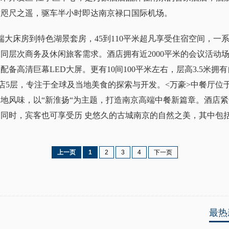
站咫尺之遥，驱车半小时即达南京禄口国际机场。
端大床房到特色湖景套房，45到110平米超凡享受住宿空间，一
同层次商务及休闲旅客需求。酒店拥有近2000平米的会议活动
均配备高清巨幕LED大屏。更有10间100平米左右，层高3.5米
酒店5层，专注于全球及当地美食的探索与开发。<万豪>中餐厅位
地风味，以“新淮扬“为主题，打造南京高端中餐新篇章。酒店紧
同时，宾客也可享受历 史悠久的古城南京的自然之美，其中包
上一页
1
2
3
4
下一页
最热