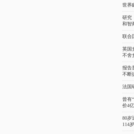
世界
研究
和智
联合
英国
不舍
报告
不断
法国
曾有
价4
80
11