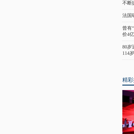
不断
法国
曾有
价4
80
11
精彩