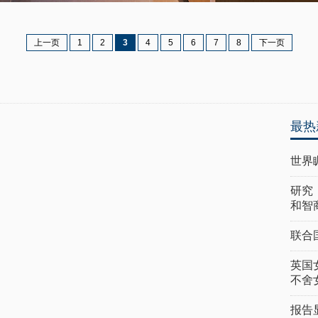
上一页
1
2
3
4
5
6
7
8
下一页
最热
世界
研究
和智
联合
英国
不舍
报告