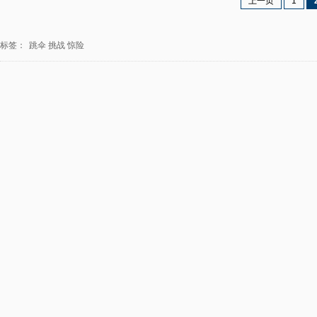
上一页
1
标签：
跳伞
挑战
惊险