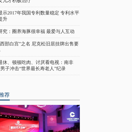
女儿才积极治疗
显示2017年我国专利数量稳定 专利水平
提升
研究：圈养海豚很幸福 最爱与人互动
“西部白宫”之名 尼克松旧居挂牌出售要
亿
岁退休、顿顿吃肉、讨厌看电视：南非
4岁男子冲击“世界最长寿老人”纪录
推荐