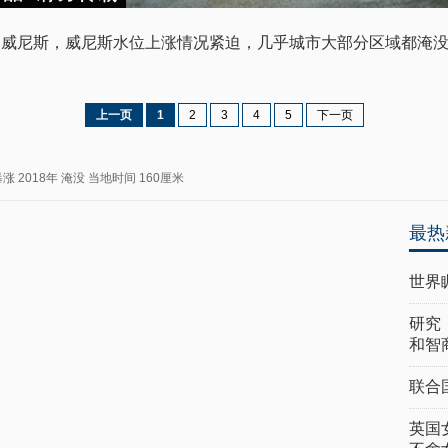
意大利威尼斯，威尼斯水位上涨情况紧迫，几乎城市大部分区域都淹
上一页
1
2
3
4
5
下一页
暴涨
2018年
淹没
当地时间
160厘米
最热
世界
研究
和智
联合
英国