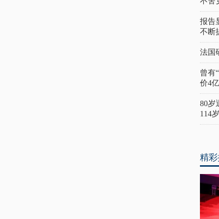
不舍
报告
不断
法国
曾有
价4
80
11
精彩