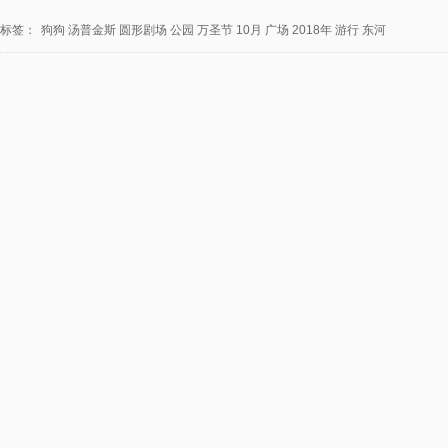
标签：
狗狗
汤普金斯
圆形剧场
公园
万圣节
10月
广场
2018年
游行
东河