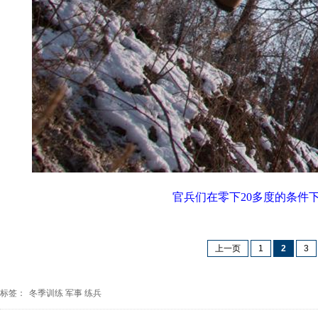
官兵们在零下20多度的条件
上一页
1
2
3
标签：
冬季训练
军事
练兵