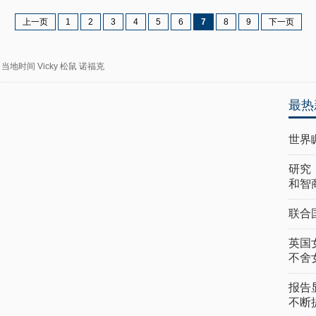
上一页
1
2
3
4
5
6
7
8
9
下一页
当地时间
Vicky
松鼠
诺福克
最热
世界
研究
和智
联合
英国
不舍
报告
不断