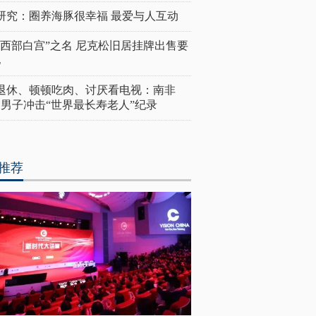
研究：圈养海豚很幸福 最爱与人互动
“西部白宫”之名 尼克松旧居挂牌出售要
亿
岁退休、顿顿吃肉、讨厌看电视：南非
4岁男子冲击“世界最长寿老人”纪录
推荐