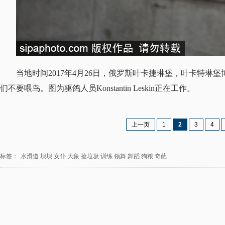
当地时间2017年4月26日，俄罗斯叶卡捷琳堡，叶卡特
们不要喂鸟。图为驱鸽人员Konstantin Leskin正在工作。
上一页
1
2
3
4
标签：
水滑道
坝坝
女仆
大象
捡垃圾
训练
领舞
舞蹈
狗粮
奇葩