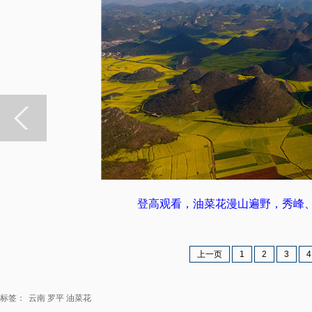
登高观看，油菜花漫山遍野，秀峰
上一页
1
2
3
4
标签：
云南
罗平
油菜花