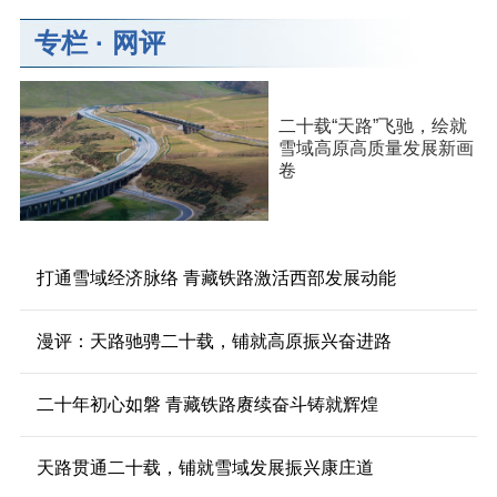
专栏
·
网评
二十载“天路”飞驰，绘就
雪域高原高质量发展新画
卷
打通雪域经济脉络 青藏铁路激活西部发展动能
漫评：天路驰骋二十载，铺就高原振兴奋进路
二十年初心如磐 青藏铁路赓续奋斗铸就辉煌
天路贯通二十载，铺就雪域发展振兴康庄道