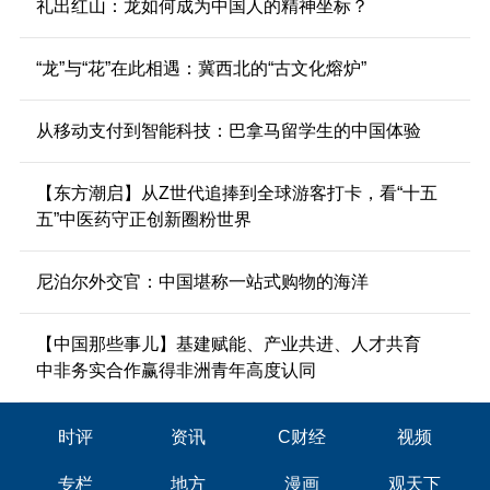
礼出红山：龙如何成为中国人的精神坐标？
“龙”与“花”在此相遇：冀西北的“古文化熔炉”
从移动支付到智能科技：巴拿马留学生的中国体验
【东方潮启】从Z世代追捧到全球游客打卡，看“十五
五”中医药守正创新圈粉世界
尼泊尔外交官：中国堪称一站式购物的海洋
【中国那些事儿】基建赋能、产业共进、人才共育
中非务实合作赢得非洲青年高度认同
时评
资讯
C财经
视频
专栏
地方
漫画
观天下