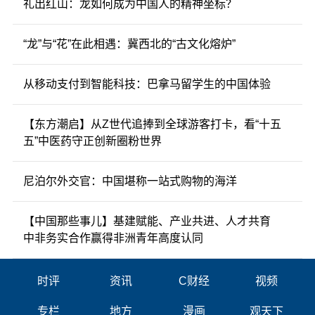
礼出红山：龙如何成为中国人的精神坐标？
“龙”与“花”在此相遇：冀西北的“古文化熔炉”
从移动支付到智能科技：巴拿马留学生的中国体验
【东方潮启】从Z世代追捧到全球游客打卡，看“十五
五”中医药守正创新圈粉世界
尼泊尔外交官：中国堪称一站式购物的海洋
【中国那些事儿】基建赋能、产业共进、人才共育
中非务实合作赢得非洲青年高度认同
时评
资讯
C财经
视频
专栏
地方
漫画
观天下