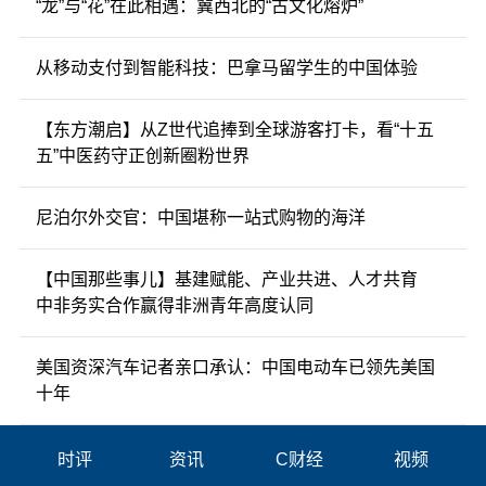
“龙”与“花”在此相遇：冀西北的“古文化熔炉”
从移动支付到智能科技：巴拿马留学生的中国体验
【东方潮启】从Z世代追捧到全球游客打卡，看“十五
五”中医药守正创新圈粉世界
尼泊尔外交官：中国堪称一站式购物的海洋
【中国那些事儿】基建赋能、产业共进、人才共育
中非务实合作赢得非洲青年高度认同
美国资深汽车记者亲口承认：中国电动车已领先美国
十年
时评
资讯
C财经
视频