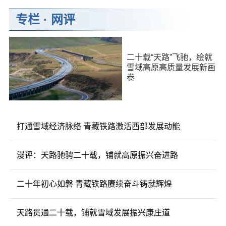
专栏
·
网评
二十载“天路”飞驰，绘就
雪域高原高质量发展新画
卷
打通雪域经济脉络 青藏铁路激活西部发展动能
漫评：天路驰骋二十载，铺就高原振兴奋进路
二十年初心如磐 青藏铁路赓续奋斗铸就辉煌
天路贯通二十载，铺就雪域发展振兴康庄道