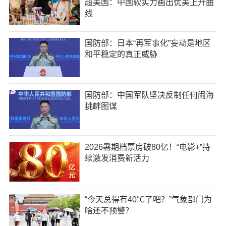
超美国：中国软实力画出优美上升曲
线
国防部：日本“再军事化”妄动是地区
和平稳定的真正威胁
国防部：中国军队坚决反制任何闹海
挑衅图谋
2026暑期档票房破80亿！“电影+”持
续激发消费新活力
“今天总得有40℃了吧？”气象部门为
啥还不预警？