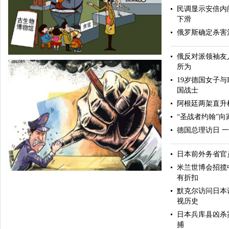
民调显示安倍内
下滑
俄罗斯确定杀害
俄反对派领袖友
所为
19岁德国女子与
国战士
阿根廷两架直升
“圣战者约翰”向
德国总理访日 
美好愿望
日本前外务省官
米兰世博会招揽
有折扣
默克尔访问日本
视历史
日本兵库县凶杀
捕