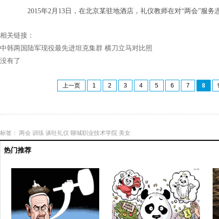
2015年2月13日，在北京某驻地酒店，礼仪教师在对“两会”服务
相关链接：
中韩两国陆军现役最先进坦克集群 横刀立马对比照
没有了
上一页
1
2
3
4
5
6
7
8
标签：
两会
训练
谈吐礼仪
聊城职业技术学院
美女
热门推荐