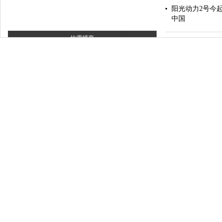
阳光动力2号今
中国
抗霾博弈