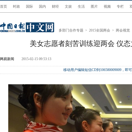
首页
时政
国际
国内
财经
文娱
生活
图片
视频
专栏
多部门合作专题
>
2015全国两会
>
两会视觉
美女志愿者刻苦训练迎两会 仪态
网易新闻
2015-02-15 09:53:13
移动用户编辑短信CD到106580009009