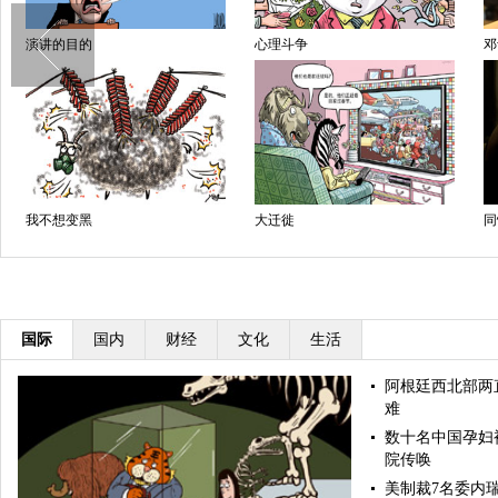
演讲的目的
心理斗争
邓
我不想变黑
大迁徙
同
国际
国内
财经
文化
生活
阿根廷西北部两
难
数十名中国孕妇
院传唤
美制裁7名委内