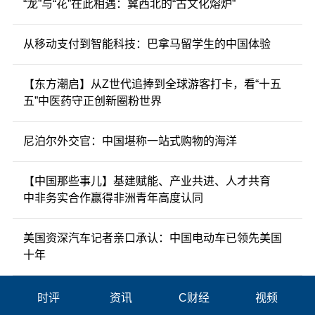
“龙”与“花”在此相遇：冀西北的“古文化熔炉”
从移动支付到智能科技：巴拿马留学生的中国体验
【东方潮启】从Z世代追捧到全球游客打卡，看“十五
五”中医药守正创新圈粉世界
尼泊尔外交官：中国堪称一站式购物的海洋
【中国那些事儿】基建赋能、产业共进、人才共育
中非务实合作赢得非洲青年高度认同
美国资深汽车记者亲口承认：中国电动车已领先美国
十年
时评
资讯
C财经
视频