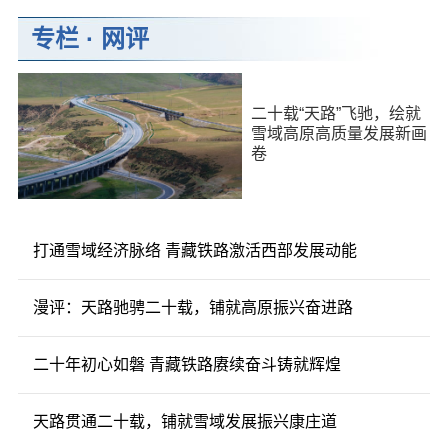
专栏
·
网评
二十载“天路”飞驰，绘就
雪域高原高质量发展新画
卷
打通雪域经济脉络 青藏铁路激活西部发展动能
漫评：天路驰骋二十载，铺就高原振兴奋进路
二十年初心如磐 青藏铁路赓续奋斗铸就辉煌
天路贯通二十载，铺就雪域发展振兴康庄道