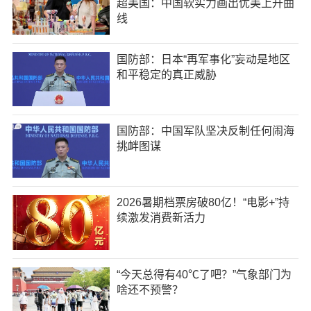
超美国：中国软实力画出优美上升曲
线
国防部：日本“再军事化”妄动是地区
和平稳定的真正威胁
国防部：中国军队坚决反制任何闹海
挑衅图谋
2026暑期档票房破80亿！“电影+”持
续激发消费新活力
“今天总得有40℃了吧？”气象部门为
啥还不预警？