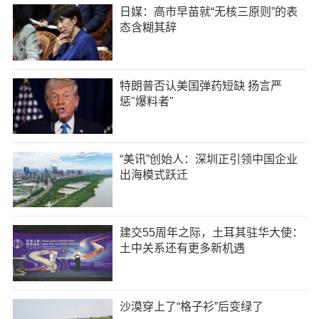
日媒：高市早苗就“无核三原则”的表
态含糊其辞
特朗普否认美国弹药短缺 扬言严
惩"爆料者"
“美讯”创始人：深圳正引领中国企业
出海模式跃迁
建交55周年之际，土耳其驻华大使：
土中关系还有更多新机遇
沙漠穿上了“格子衫”后变绿了