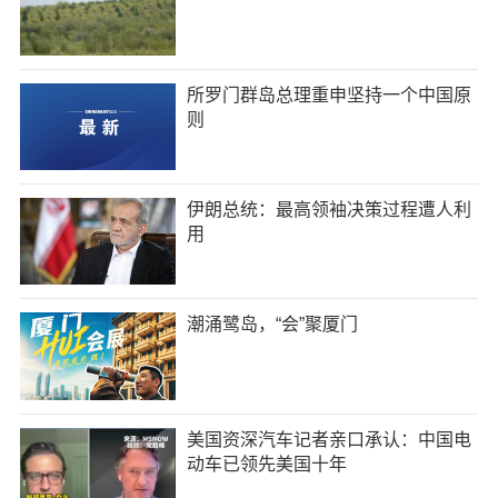
所罗门群岛总理重申坚持一个中国原
则
伊朗总统：最高领袖决策过程遭人利
用
潮涌鹭岛，“会”聚厦门
美国资深汽车记者亲口承认：中国电
动车已领先美国十年