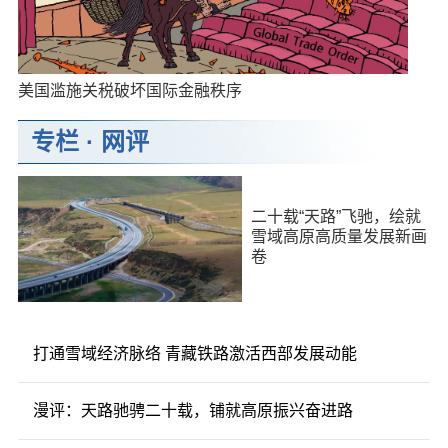
美国滥施关税破坏国际金融秩序
专栏
·
网评
二十载“天路”飞驰，绘就
雪域高原高质量发展新画
卷
打通雪域经济脉络 青藏铁路激活西部发展动能
漫评：天路驰骋二十载，铺就高原振兴奋进路