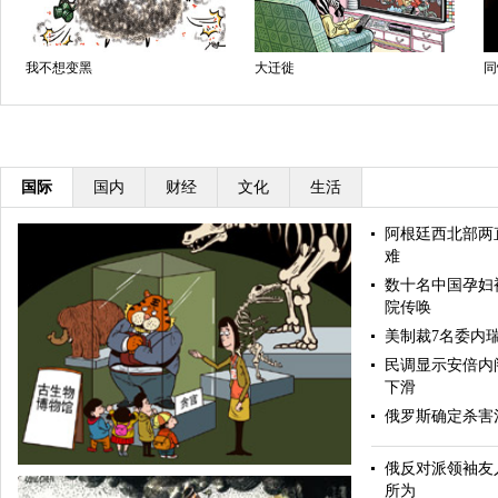
徙
同性恋摄影获大奖
倒计时
国际
国内
财经
文化
生活
阿根廷西北部两
难
数十名中国孕妇
院传唤
美制裁7名委内
民调显示安倍内
下滑
俄罗斯确定杀害
俄反对派领袖友
所为