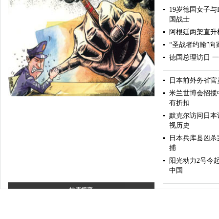
19岁德国女子与
国战士
阿根廷两架直升
“圣战者约翰”向
德国总理访日 
美好愿望
日本前外务省官
米兰世博会招揽
有折扣
默克尔访问日本
视历史
日本兵库县凶杀
捕
阳光动力2号今
中国
抗霾博弈