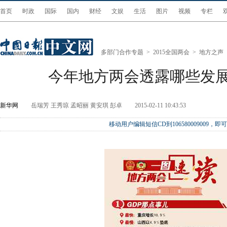
首页
时政
国际
国内
财经
文娱
生活
图片
视频
专栏
多部门合作专题
>
2015全国两会
>
地方之声
今年地方两会透露哪些发
新华网
岳瑞芳 王秀琼 孟昭丽 黄安琪 彭卓
2015-02-11 10:43:53
移动用户编辑短信CD到106580009009