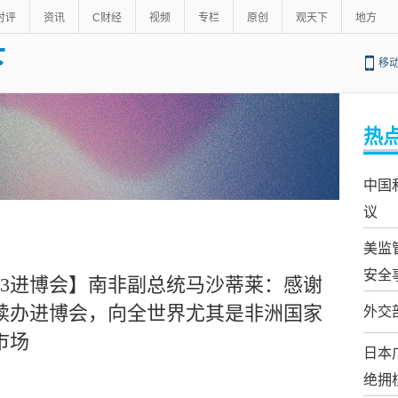
时评
资讯
C财经
视频
专栏
原创
观天下
地方
下
移
热
中国
议
美监
安全
023进博会】南非副总统马沙蒂莱：感谢
续办进博会，向全世界尤其是非洲国家
外交
市场
日本
绝拥