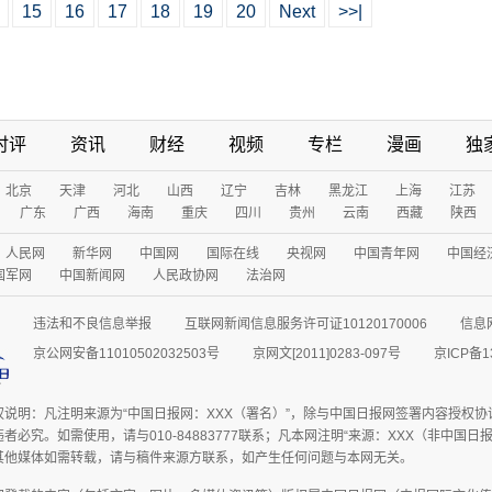
15
16
17
18
19
20
Next
>>|
时评
资讯
财经
视频
专栏
漫画
独
北京
天津
河北
山西
辽宁
吉林
黑龙江
上海
江苏
广东
广西
海南
重庆
四川
贵州
云南
西藏
陕西
人民网
新华网
中国网
国际在线
央视网
中国青年网
中国经
国军网
中国新闻网
人民政协网
法治网
违法和不良信息举报
互联网新闻信息服务许可证10120170006
信息
京公网安备11010502032503号
京网文[2011]0283-097号
京ICP备1
权说明：凡注明来源为“中国日报网：XXX（署名）”，除与中国日报网签署内容授权
者必究。如需使用，请与010-84883777联系；凡本网注明“来源：XXX（非中国
其他媒体如需转载，请与稿件来源方联系，如产生任何问题与本网无关。