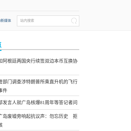
动新媒体
站内搜索
点
和阿根廷两国央行续签双边本币互换协
管部门调查涉特朗普所乘直升机的飞行
事件
部发言人就广岛核爆81周年等答记者问
广岛废墟旁响起抗议声：勿忘历史 拒
核