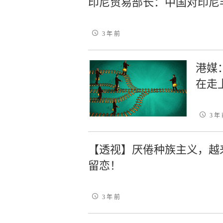
印尼贸易部长：中国对印尼
3 年 前
港媒
在走
3 年
【透视】厌倦种族主义，越
留恋！
3 年 前