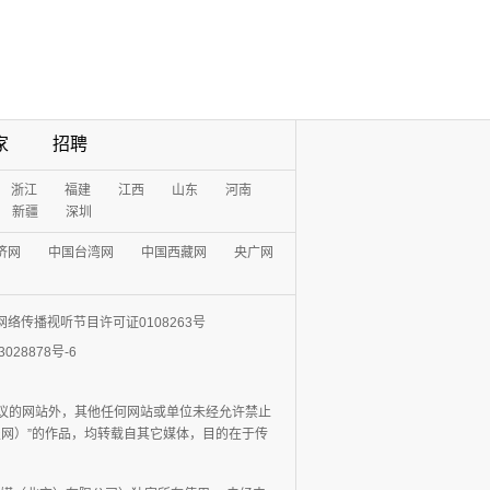
家
招聘
浙江
福建
江西
山东
河南
新疆
深圳
济网
中国台湾网
中国西藏网
央广网
网络传播视听节目许可证0108263号
3028878号-6
协议的网站外，其他任何网站或单位未经允许禁止
日报网）”的作品，均转载自其它媒体，目的在于传