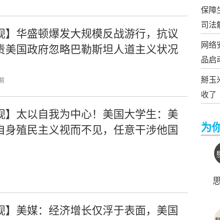
保障
司法
视】华盛顿爆发大规模反战游行，抗议
网络
责美国政府忽略巴勒斯坦人道主义状况
品启
掰玉
 前
收了
视】太以自我为中心！美国大学生：美
为
自身殖民主义视而不见，任意干涉他国
视】美媒：经济增长仅浮于表面，美国