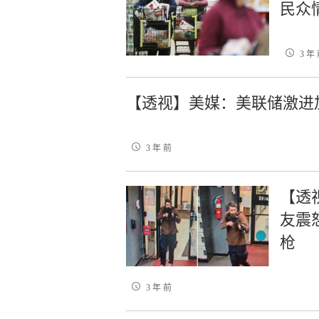
民众
3 年
【透视】美媒：美联储激进
3 年 前
【透
友震
枪
3 年 前