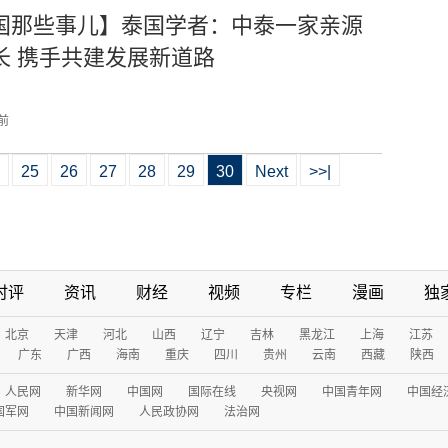
国那些事儿】泰国学者：中泰一家亲源
长 携手共建发展新道路
 前
25
26
27
28
29
30
Next
>>|
时评
资讯
财经
视频
专栏
漫画
独
北京
天津
河北
山西
辽宁
吉林
黑龙江
上海
江苏
广东
广西
海南
重庆
四川
贵州
云南
西藏
陕西
人民网
新华网
中国网
国际在线
央视网
中国青年网
中国经
国军网
中国新闻网
人民政协网
法治网