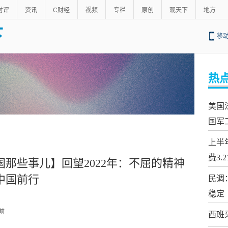
时评
资讯
C财经
视频
专栏
原创
观天下
地方
下
移
热
美国
国军
上半
费3.
国那些事儿】回望2022年：不屈的精神
中国前行
民调
稳定
 前
西班