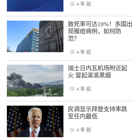
4 年 前
致死率可达10%！多国出
现猴痘病例，如何防
范？
4 年 前
瑞士日内瓦机场附近起
火 冒起滚滚黑烟
4 年 前
民调显示拜登支持率跌
至任内最低
4 年 前