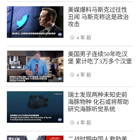
美媒爆料马斯克过往性
丑闻 马斯克称这是政治
攻击
4 年 前
美国男子连续50年吃汉
堡 累计吃了3万多个汉堡
4 年 前
瑞士发现两种未知史前
海豚物种 化石或将帮助
研究海豚听觉系统
4 年 前
二战时期中国人救助美