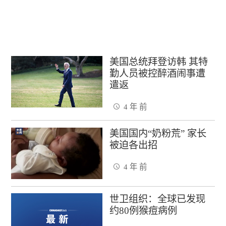
美国总统拜登访韩 其特
勤人员被控醉酒闹事遭
遣返
4 年 前
美国国内“奶粉荒” 家长
被迫各出招
4 年 前
世卫组织：全球已发现
约80例猴痘病例