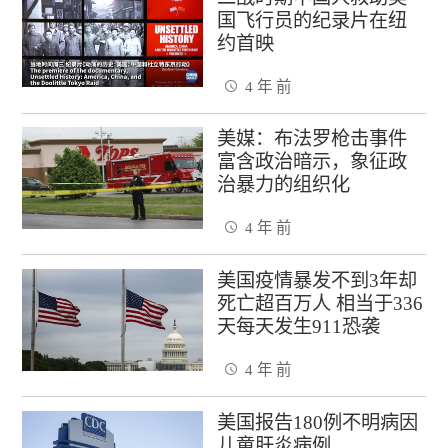
国飞行员的纪录片在纽
约首映
4 年 前
美媒：布法罗枪击事件
富含政治暗示，象征政
治暴力的组织化
4 年 前
美国疫情暴发不到3年却
死亡超百万人 相当于336
天每天发生911恐袭
4 年 前
美国报告180例不明病因
儿童肝炎病例