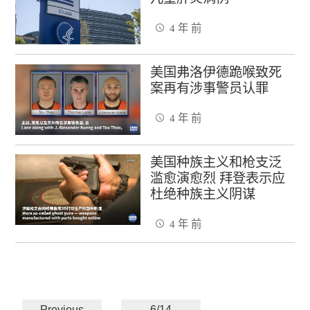
4 年 前
美国弗洛伊德跪喉致死
案再有涉事警员认罪
4 年 前
美国种族主义和枪支泛
滥愈演愈烈 拜登表示应
杜绝种族主义阴谋
4 年 前
Previous
6/14