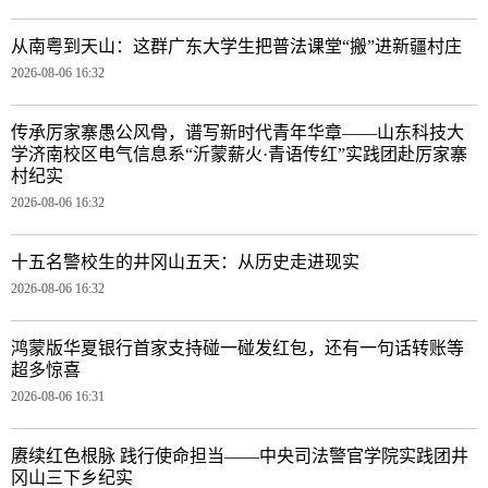
从南粤到天山：这群广东大学生把普法课堂“搬”进新疆村庄
2026-08-06 16:32
传承厉家寨愚公风骨，谱写新时代青年华章——山东科技大
学济南校区电气信息系“沂蒙薪火·青语传红”实践团赴厉家寨
村纪实
2026-08-06 16:32
十五名警校生的井冈山五天：从历史走进现实
2026-08-06 16:32
鸿蒙版华夏银行首家支持碰一碰发红包，还有一句话转账等
超多惊喜
2026-08-06 16:31
赓续红色根脉 践行使命担当——中央司法警官学院实践团井
冈山三下乡纪实