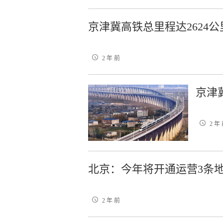
京津冀高铁总里程达2624公
2 年 前
京津
2 年
北京：今年将开通运营3条
2 年 前