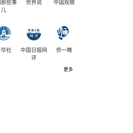
国那些事
世界说
中国观察
儿
新华社
中国日报网
侨一瞧
评
更多