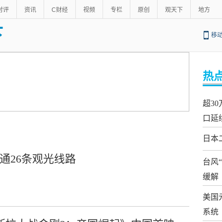
时评
资讯
C财经
视频
专栏
原创
观天下
地方
下
移
热
超3
口延
日本
通26条观光线路
台风
缓解
美国
系统