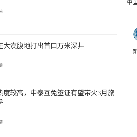
中
 前
在大漠腹地打出首口万米深井
 前
热度较高，中泰互免签证有望带火3月旅
季
 前