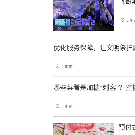
《哥
2 年
优化服务保障，让文明祭扫
2 年 前
哪些菜肴是加糖“刺客”？
2 年 前
预付