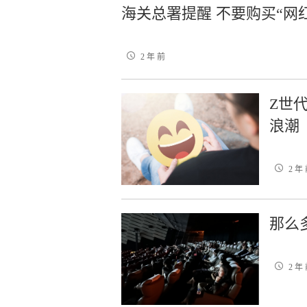
海关总署提醒 不要购买“网
2 年 前
Z世
浪潮
2 年
那么
2 年