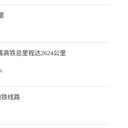
里
冀高铁总里程达2624公里
 前
地铁线路