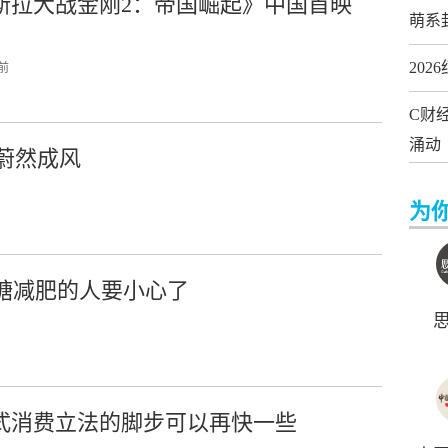
斯拉大战金刚2：帝国崛起》中国首映
萌系
20
 前
C财
涌动
蔚然成风
为
控糖减肥的人要小心了
式消费立法的脚步可以再快一些