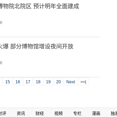
博物院北院区 预计明年全面建成
 前
火爆 部分博物馆增设夜间开放
 前
15
16
17
18
19
20
Next
>>|
时评
资讯
财经
视频
专栏
漫画
独