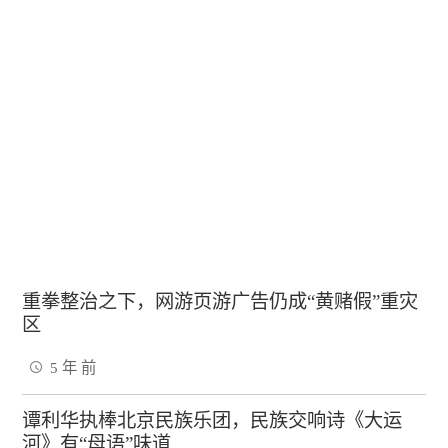
重拳整治之下，网游页游广告仍成“黄赌假”重灾
区
5 年 前
谭利华执棒北京民族乐团，民族交响诗《大运
河》有“母语”味道