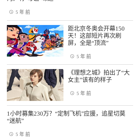
5 年 前
距北京冬奥会开幕150
天！这部短片再次刷
屏，全是“顶流”
5 年 前
《理想之城》拍出了“大
女主”该有的样子
5 年 前
1小时募集230万？“定制飞机”应援，追星切莫
“迷航”
5 年 前