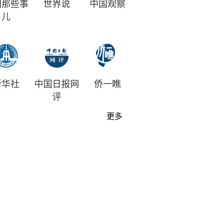
国那些事
世界说
中国观察
儿
新华社
中国日报网
侨一瞧
评
更多