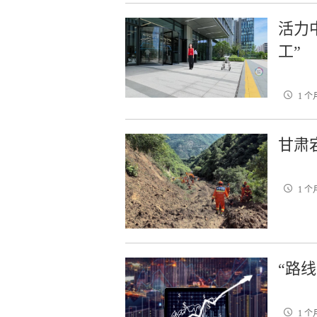
活力
工”
1 个
甘肃
1 个
“路
1 个