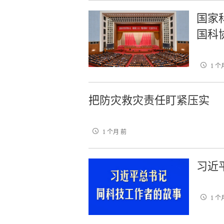
国家
国科
1 个
把防灾救灾责任盯紧压实
1 个月 前
习近
1 个