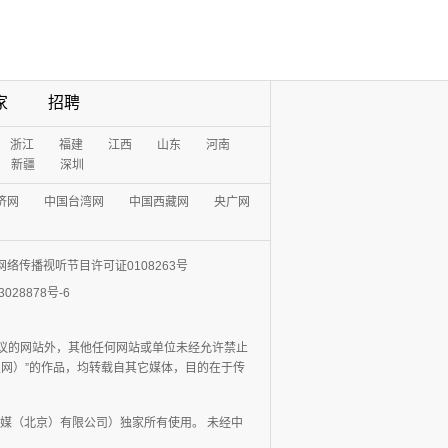
家
招聘
浙江
福建
江西
山东
河南
新疆
深圳
济网
中国台湾网
中国西藏网
央广网
网络传播视听节目许可证0108263号
3028878号-6
协议的网站外，其他任何网站或单位未经允许禁止
日报网）”的作品，均转载自其它媒体，目的在于传
媒（北京）有限公司）独家所有使用。 未经中