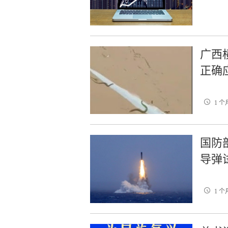
广西
正确
1 个
国防
导弹
1 个