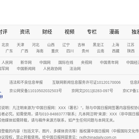
时评
资讯
财经
视频
专栏
漫画
独
北京
天津
河北
山西
辽宁
吉林
黑龙江
上海
江苏
广东
广西
海南
重庆
四川
贵州
云南
西藏
陕西
人民网
新华网
中国网
国际在线
央视网
中国青年网
中国经
国军网
中国新闻网
人民政协网
法治网
违法和不良信息举报
互联网新闻信息服务许可证10120170006
信息
京公网安备11010502032503号
京网文[2011]0283-097号
京ICP备1
权说明：凡注明来源为“中国日报网：XXX（署名）”，除与中国日报网签署内容授权
者必究。如需使用，请与010-84883777联系；凡本网注明“来源：XXX（非中国
其他媒体如需转载，请与稿件来源方联系，如产生任何问题与本网无关。
网登载的内容（包括文字、图片、多媒体资讯等）版权属中国日报网（中报国际文化传
授权，禁止转载使用。给中国日报网提意见：rx@chinadaily.com.cn