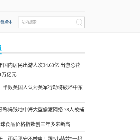
动新媒体
站内搜索
点
年国内居民出游人次34.63亿 出游总花
21万亿元
：半数美国人认为美军行动将破坏中东
牙称捣毁地中海大型偷渡网络 78人被捕
全球食品价格指数创三年多来新高
天，雨后平安不触电！跟“小赫兹”一起