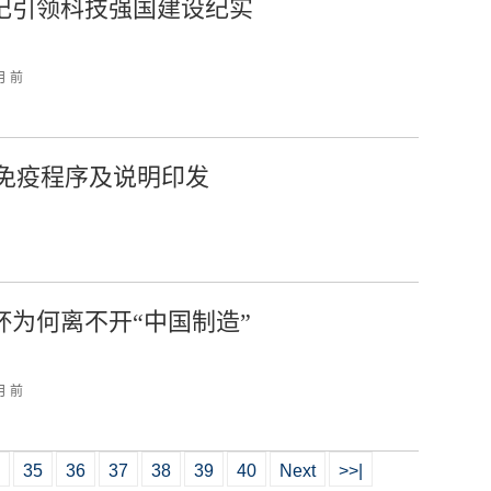
记引领科技强国建设纪实
月 前
免疫程序及说明印发
杯为何离不开“中国制造”
月 前
35
36
37
38
39
40
Next
>>|