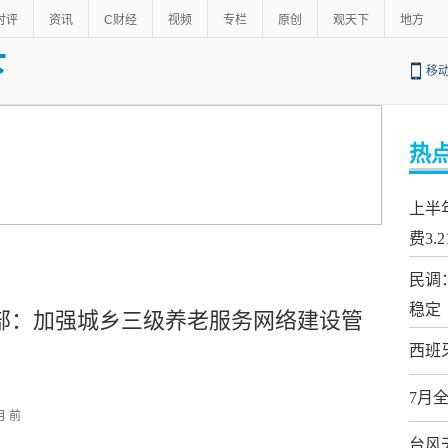
时评
资讯
C财经
视频
专栏
原创
观天下
地方
下
移
热
上半
费3.
民调
稳定
部：加强城乡三级养老服务网络建设管
西班
7月
月 前
台风