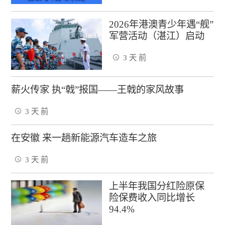
2026年港澳青少年遇“舰”
军营活动（湛江）启动
3 天 前
薪火传家 执“戟”报国——王戟的家风故事
3 天 前
在安徽 来一趟新能源汽车造车之旅
3 天 前
上半年我国分红险原保
险保费收入同比增长
94.4%