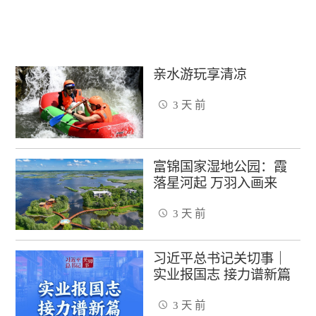
亲水游玩享清凉
3 天 前
富锦国家湿地公园：霞
落星河起 万羽入画来
3 天 前
习近平总书记关切事｜
实业报国志 接力谱新篇
3 天 前