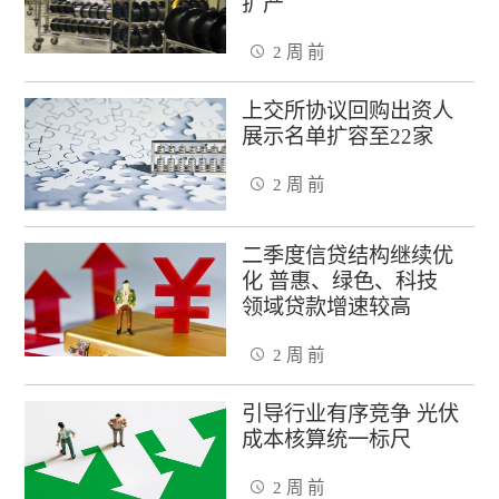
扩产
2 周 前
上交所协议回购出资人
展示名单扩容至22家
2 周 前
二季度信贷结构继续优
化 普惠、绿色、科技
领域贷款增速较高
2 周 前
引导行业有序竞争 光伏
成本核算统一标尺
2 周 前