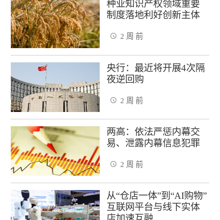
种业知识产权领域重要
制度落地利好创新主体
2 周 前
央行：最近将开展4次隔
夜逆回购
2 周 前
两高：依法严惩内幕交
易、泄露内幕信息犯罪
2 周 前
从“仓店一体”到“AI购物”
互联网平台与线下实体
店加速互融