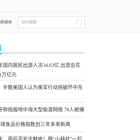
动新媒体
站内搜索
点
年国内居民出游人次34.63亿 出游总花
21万亿元
：半数美国人认为美军行动将破坏中东
牙称捣毁地中海大型偷渡网络 78人被捕
全球食品价格指数创三年多来新高
天，雨后平安不触电！跟“小赫兹”一起