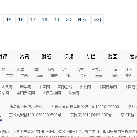
15
16
17
18
19
20
Next
>>|
时评
资讯
财经
视频
专栏
漫画
独
北京
天津
河北
山西
辽宁
吉林
黑龙江
上海
江苏
广东
广西
海南
重庆
四川
贵州
云南
西藏
陕西
人民网
新华网
中国网
国际在线
央视网
中国青年网
中国经
国军网
中国新闻网
人民政协网
法治网
违法和不良信息举报
互联网新闻信息服务许可证10120170006
信息
京公网安备11010502032503号
京网文[2011]0283-097号
京ICP备1
权说明：凡注明来源为“中国日报网：XXX（署名）”，除与中国日报网签署内容授权