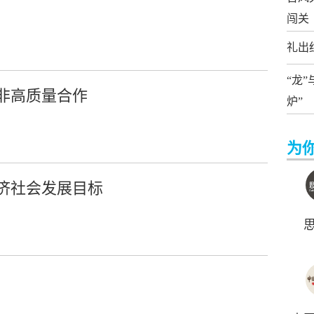
闯关
礼出
“龙
非高质量合作
炉”
为
济社会发展目标