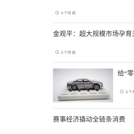
8 个月 前
金观平：超大规模市场孕育
8 个月 前
给“
8 个
赛事经济撬动全链条消费