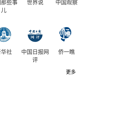
国那些事
世界说
中国观察
儿
新华社
中国日报网
侨一瞧
评
更多