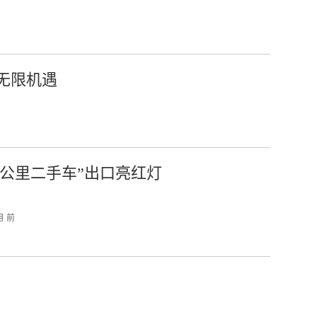
无限机遇
零公里二手车”出口亮红灯
月 前