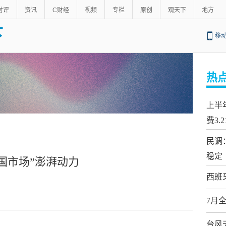
时评
资讯
C财经
视频
专栏
原创
观天下
地方
下
移
热
上半
费3.
民调
稳定
国市场”澎湃动力
西班
7月
台风