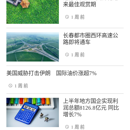
来最佳观赏期
1 周 前
长春都市圈西环高速公
路即将通车
1 周 前
美国威胁打击伊朗 国际油价涨超7%
1 周 前
上半年地方国企实现利
润总额8126.8亿元 同比
增长7%
1 周 前