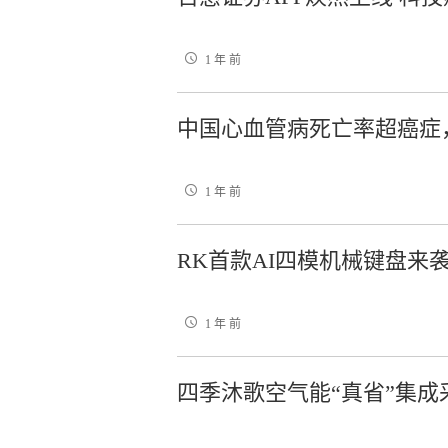
1 年 前
中国心血管病死亡率超癌症
1 年 前
RK首款AI四模机械键盘来
1 年 前
四季沐歌空气能“真省”集