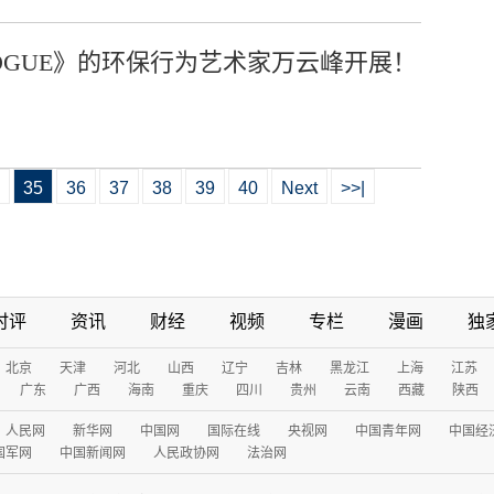
OGUE》的环保行为艺术家万云峰开展！
35
36
37
38
39
40
Next
>>|
时评
资讯
财经
视频
专栏
漫画
独
北京
天津
河北
山西
辽宁
吉林
黑龙江
上海
江苏
广东
广西
海南
重庆
四川
贵州
云南
西藏
陕西
人民网
新华网
中国网
国际在线
央视网
中国青年网
中国经
国军网
中国新闻网
人民政协网
法治网