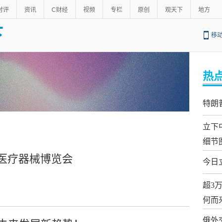
时评
资讯
C财经
视频
专栏
原创
观天下
地方
下
移
热
特朗
立下
细节
际医疗器械博览会
今日
超3
何而
俄外