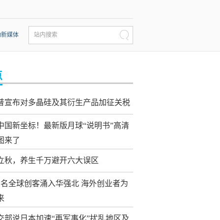
动新媒体
站内搜索
点
普宣布对多晶硅及其衍生产品加征关税
中国新坐标！最新版月球“说明书”高清
图来了
立秋，养生千万避开六大误区
万名全球创客涌入华强北 海外创业者为
来
交部说日本加速“再军事化”扰乱地区及