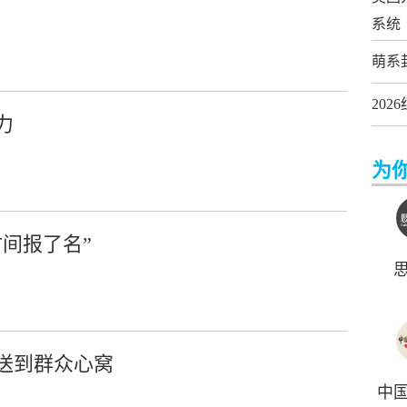
系统
萌系
20
力
为
间报了名”
送到群众心窝
中