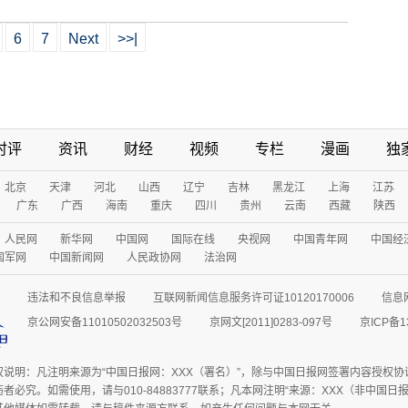
6
7
Next
>>|
时评
资讯
财经
视频
专栏
漫画
独
北京
天津
河北
山西
辽宁
吉林
黑龙江
上海
江苏
广东
广西
海南
重庆
四川
贵州
云南
西藏
陕西
人民网
新华网
中国网
国际在线
央视网
中国青年网
中国经
国军网
中国新闻网
人民政协网
法治网
违法和不良信息举报
互联网新闻信息服务许可证10120170006
信息
京公网安备11010502032503号
京网文[2011]0283-097号
京ICP备1
权说明：凡注明来源为“中国日报网：XXX（署名）”，除与中国日报网签署内容授权
者必究。如需使用，请与010-84883777联系；凡本网注明“来源：XXX（非中国