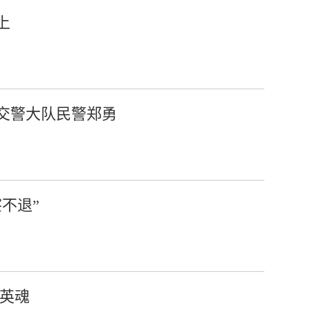
上
交警大队民警郑勇
不退”
悼英魂