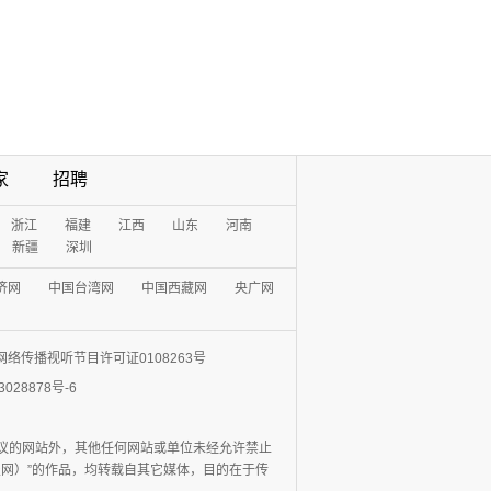
家
招聘
浙江
福建
江西
山东
河南
新疆
深圳
济网
中国台湾网
中国西藏网
央广网
网络传播视听节目许可证0108263号
3028878号-6
协议的网站外，其他任何网站或单位未经允许禁止
日报网）”的作品，均转载自其它媒体，目的在于传