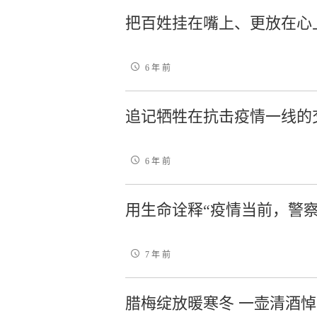
把百姓挂在嘴上、更放在心
6 年 前
追记牺牲在抗击疫情一线的
6 年 前
用生命诠释“疫情当前，警察
7 年 前
腊梅绽放暖寒冬 一壶清酒