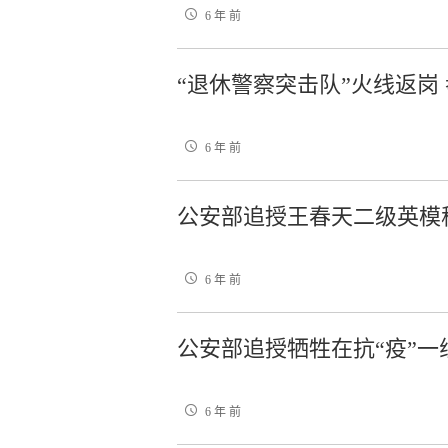
6 年 前
“退休警察突击队”火线返岗
6 年 前
公安部追授王春天二级英模
6 年 前
公安部追授牺牲在抗“疫”
6 年 前