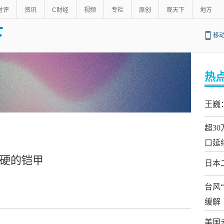
时评
资讯
C财经
视频
专栏
原创
观天下
地方
下
移
热
王巍
超3
口延
最硬的铠甲
日本
台风
缓解
美国