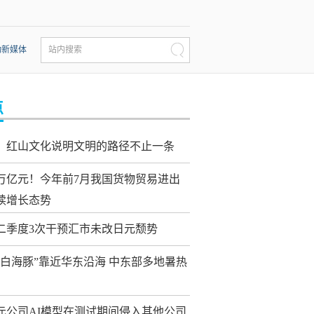
动新媒体
站内搜索
点
：红山文化说明文明的路径不止一条
0万亿元！今年前7月我国货物贸易进出
续增长态势
二季度3次干预汇市未改日元颓势
“白海豚”靠近华东沿海 中东部多地暑热
元公司AI模型在测试期间侵入其他公司